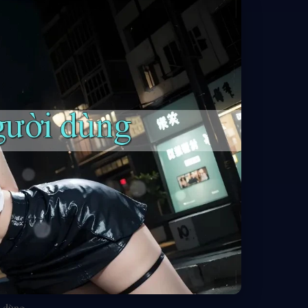
i dùng