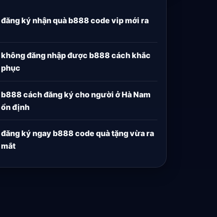
đăng ký nhận quà b888 code vip mới ra
không đăng nhập được b888 cách khắc
phục
b888 cách đăng ký cho người ở Hà Nam
ổn định
đăng ký ngay b888 code quà tặng vừa ra
mắt