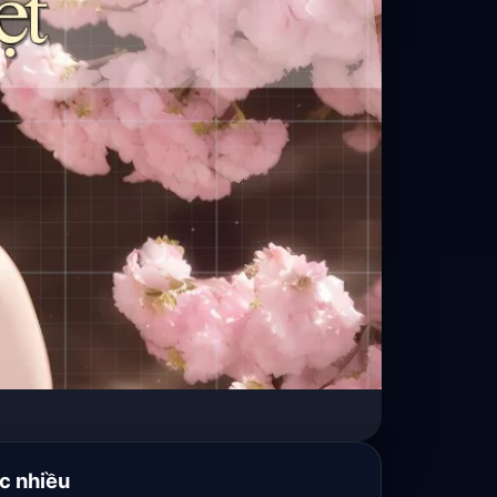
c nhiều