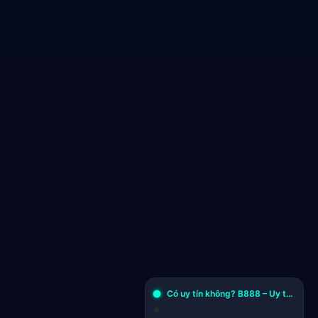
Có uy tín không? B888 – Uy tín nhất dành cho người Việt