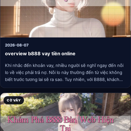
2026-08-07
overview b888 vay tiền online
Khi nhắc đến khoản vay, nhiều người sẽ nghĩ ngay đến nỗi
lo về việc phải trả nợ. Nỗi lo này thường đến từ việc không
biết trước tương lai sẽ ra sao. Tuy nhiên, với B888, khách
hàng hoàn toàn có thể
yên tâm bởi đội
ngũ tư vấn chuyên
nghiệp luôn sẵn sàng hỗ trợ.
CỜ VÂY