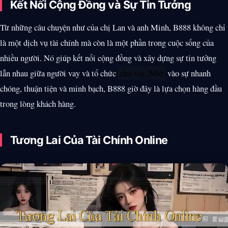
Kết Nối Cộng Đồng và Sự Tin Tưởng
Từ những câu chuyện như của chị Lan và anh Minh, B888 không chỉ
là một dịch vụ tài chính mà còn là một phần trong cuộc sống của
nhiều người. Nó giúp kết nối cộng đồng và xây dựng sự tin tưởng
lẫn nhau giữa người vay và tổ chức
cho vay. Nhờ
vào sự nhanh
chóng, thuận tiện và minh bạch, B888 giờ đây là lựa chọn hàng đầu
trong lòng khách hàng.
Tương Lai Của Tài Chính Online