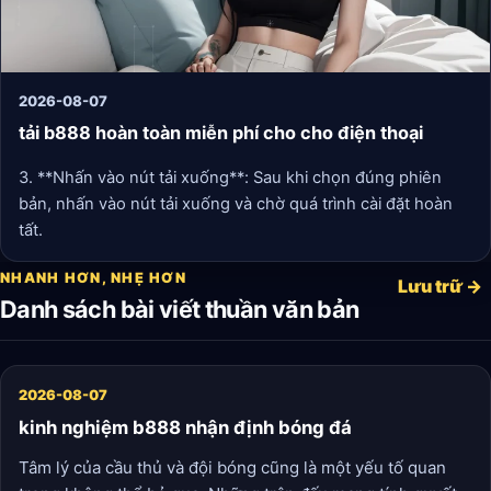
2026-08-07
tải b888 hoàn toàn miễn phí cho cho điện thoại
3. **Nhấn vào nút tải xuống**: Sau khi chọn đúng phiên
bản, nhấn vào nút tải xuống và chờ quá trình cài đặt hoàn
tất.
NHANH HƠN, NHẸ HƠN
Lưu trữ →
Danh sách bài viết thuần văn bản
2026-08-07
kinh nghiệm b888 nhận định bóng đá
Tâm lý của cầu thủ và đội bóng cũng là một yếu tố quan