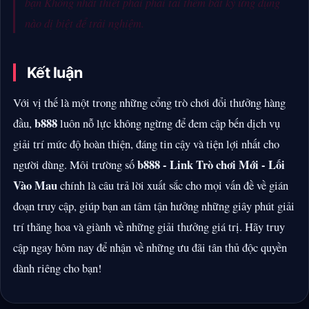
bạn Không nhất thiết phải phải tải thêm bất kỳ ứng dụng
nào dị biệt để trải nghiệm.
Kết luận
Với vị thế là một trong những cổng trò chơi đổi thưởng hàng
b888
đầu,
luôn nỗ lực không ngừng để đem cập bến dịch vụ
giải trí mức độ hoàn thiện, đáng tin cậy và tiện lợi nhất cho
b888 - Link Trò chơi Mới - Lối
người dùng. Môi trường số
Vào Mau
chính là câu trả lời xuất sắc cho mọi vấn đề về gián
đoạn truy cập, giúp bạn an tâm tận hưởng những giây phút giải
trí thăng hoa và giành về những giải thưởng giá trị. Hãy truy
cập ngay hôm nay để nhận về những ưu đãi tân thủ độc quyền
dành riêng cho bạn!