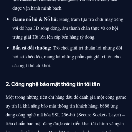
được vận hành minh bạch.
Game nổ hũ & Nổ hũ:
Hàng trăm tựa trò chơi máy xèng
với đồ họa 3D sống động, âm thanh chân thực và cơ hội
trúng giải Hũ lớn lên cập bến hàng tỷ đồng.
Bắn cá đổi thưởng:
Trò chơi giải trí thuận lợi nhưng đòi
hỏi sự khéo léo, mang lại những phần quà giá trị lớn cho
các ngư thủ cừ khôi.
2. Công nghệ bảo mật thông tin tối tân
Một trong những tiêu chí hàng đầu để đánh giá một cổng game
uy tín là khả năng bảo mật thông tin khách hàng. b888 ứng
dụng công nghệ mã hóa SSL 256-bit (Secure Sockets Layer) –
tiêu chuẩn bảo mật đang được các triển khai tài chính và ngân