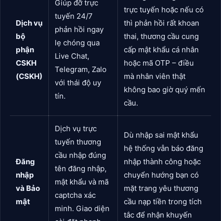
Giúp đỡ trực
trực tuyến hoặc nếu có
tuyến 24/7
Dịch vụ
thì phản hồi rất khoan
phản hồi ngay
bộ
thai, thương cầu cung
lẹ chóng qua
phận
cấp mật khẩu cá nhân
Live Chat,
CSKH
hoặc mã OTP – điều
Telegram, Zalo
(CSKH)
mà nhân viên thật
với thái độ uy
không bao giờ quý mến
tín.
cầu.
Dịch vụ trực
Dù nhập sai mật khẩu
tuyến thương
hệ thống vẫn báo đăng
cầu nhập đúng
Đăng
nhập thành công hoặc
tên đăng nhập,
nhập
chuyển hướng bạn có
mật khẩu và mã
và Bảo
mặt trang yêu thương
captcha xác
mật
cầu nạp tiền trong tích
minh. Giao diện
tắc để nhận khuyến