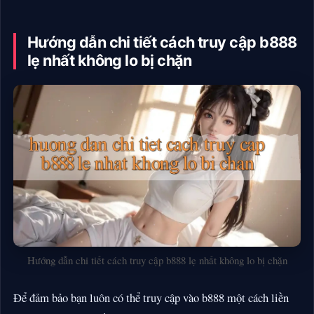
Hướng dẫn chi tiết cách truy cập b888
lẹ nhất không lo bị chặn
Hướng dẫn chi tiết cách truy cập b888 lẹ nhất không lo bị chặn
Để đảm bảo bạn luôn có thể truy cập vào b888 một cách liền