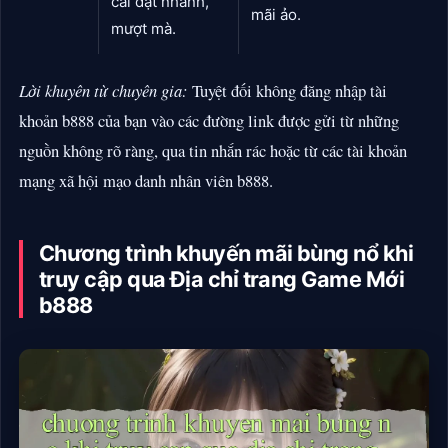
cài đặt nhanh,
mãi ảo.
mượt mà.
Lời khuyên từ chuyên gia:
Tuyệt đối không đăng nhập tài
khoản b888 của bạn vào các đường link được gửi từ những
nguồn không rõ ràng, qua tin nhắn rác hoặc từ các tài khoản
mạng xã hội mạo danh nhân viên b888.
Chương trình khuyến mãi bùng nổ khi
truy cập qua Địa chỉ trang Game Mới
b888