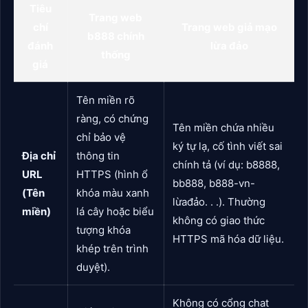
Tiêu
Trang web
chí
Trang web giả mạo
b888 chính
đánh
lừa đảo
thống
giá
Tên miền rõ
ràng, có chứng
Tên miền chứa nhiều
chỉ bảo vệ
ký tự lạ, cố tình viết sai
Địa chỉ
thông tin
chính tả (ví dụ: b8888,
URL
HTTPS (hình ổ
bb888, b888-vn-
(Tên
khóa màu xanh
lừađảo. . .). Thường
miền)
lá cây hoặc biểu
không có giao thức
tượng khóa
HTTPS mã hóa dữ liệu.
khép trên trình
duyệt).
Không có cổng chat