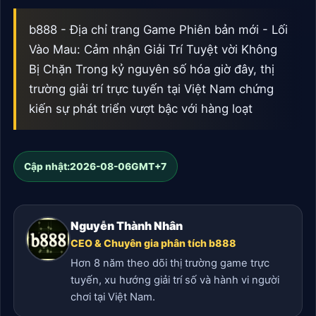
b888 - Địa chỉ trang Game Phiên bản mới - Lối
Vào Mau: Cảm nhận Giải Trí Tuyệt vời Không
Bị Chặn Trong kỷ nguyên số hóa giờ đây, thị
trường giải trí trực tuyến tại Việt Nam chứng
kiến sự phát triển vượt bậc với hàng loạt
Cập nhật:
2026-08-06
GMT+7
Nguyễn Thành Nhân
CEO & Chuyên gia phân tích b888
Hơn 8 năm theo dõi thị trường game trực
tuyến, xu hướng giải trí số và hành vi người
chơi tại Việt Nam.