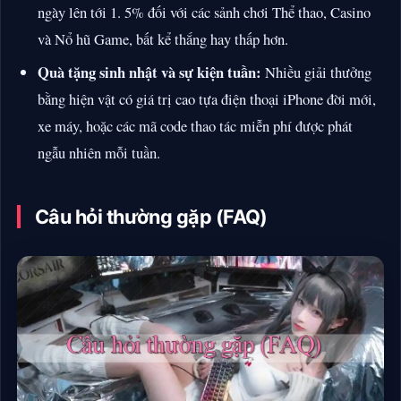
ngày lên tới 1. 5% đối với các sảnh chơi Thể thao, Casino
và Nổ hũ Game, bất kể thắng hay thấp hơn.
Quà tặng sinh nhật và sự kiện tuần:
Nhiều giải thưởng
bằng hiện vật có giá trị cao tựa điện thoại iPhone đời mới,
xe máy, hoặc các mã code thao tác miễn phí được phát
ngẫu nhiên mỗi tuần.
Câu hỏi thường gặp (FAQ)