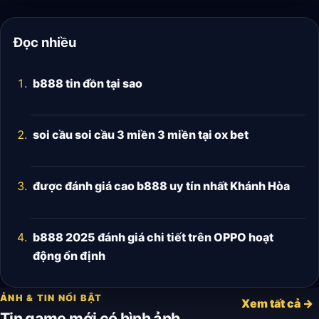
Đọc nhiều
b888 tin đồn tại sao
soi cầu soi cầu 3 miền 3 miền tại ox bet
được đánh giá cao b888 uy tín nhất Khánh Hòa
b888 2025 đánh giá chi tiết trên OPPO hoạt
động ổn định
ẢNH & TIN NỔI BẬT
Xem tất cả →
Tin game mới có hình ảnh