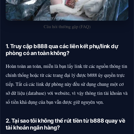
Câu hỏi thường gặp (FAQ)
1. Truy cập b888 qua các liên kết phụ/link dự
phòng có an toàn không?
Hoàn toàn an toàn, miễn là bạn lấy link từ các nguồn thông tin
chính thống hoặc từ các trang đại lý được b888 ủy quyền trực
tiếp. Tất cả các link dự phòng này đều sử dụng chung một cơ
sở dữ liệu (database) với website, vì vậy thông tin tài khoản và
số tiền khả dụng của bạn vẫn được giữ nguyên vẹn.
2. Tại sao tôi không thể rút tiền từ b888 quay về
tài khoản ngân hàng?