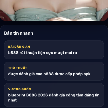
Bản tin nhanh
BÀI DÂN GIAN
b888 rút thuận tiện cực mượt mới ra
THỦ THUẬT
được đánh giá cao b888 được cấp phép apk
VƯƠNG QUỐC
blueprint B888 2026 đánh giá công tâm đáng tin
nhất