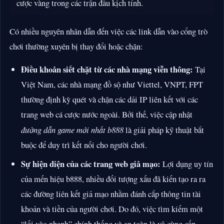
cược vàng trong các trận đấu kịch tính.
Có nhiều nguyên nhân dẫn đến việc các link dẫn vào cổng trò
chơi thường xuyên bị thay đổi hoặc chặn:
Điều khoản siết chặt từ các nhà mạng viễn thông:
Tại
Việt Nam, các nhà mạng đồ sộ như Viettel, VNPT, FPT
thường định kỳ quét và chặn các dải IP liên kết với các
trang web cá cược nước ngoài. Bởi thế, việc cập nhật
đường dẫn game mới nhất b888
là giải pháp kỹ thuật bắt
buộc để duy trì kết nối cho người chơi.
Sự hiện diện của các trang web giả mạo:
Lợi dụng uy tín
của mến hiệu b888, nhiều đối tượng xấu đã kiến tạo ra ra
các đường liên kết giả mạo nhằm đánh cắp thông tin tài
khoản và tiền của người chơi. Do đó, việc tìm kiếm một
“lối vào nhanh” chính thống và an toàn là vô cùng cấp