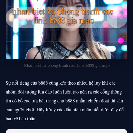
Nhận biết và phòng tránh các Link b888 giả mạo
Sự nổi tiếng của b888 cũng kéo theo nhiều hệ lụy khi các
nhóm đối tượng lừa đảo luôn luôn tạo nên ra các cổng thông
tin có bố cục tựa hệt trang chủ b888 nhằm chiếm đoạt tài sản
của người chơi. Hãy lưu ý các dấu hiệu nhận biết dưới đây để
bảo vệ bản thân: