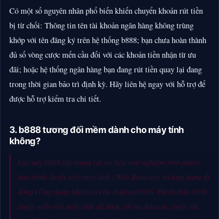
Có một số nguyên nhân phổ biến khiến chuyển khoản rút tiền
bị từ chối: Thông tin tên tài khoản ngân hàng không trùng
khớp với tên đăng ký trên hệ thống b888; bạn chưa hoàn thành
đủ số vòng cược mến cầu đối với các khoản tiền nhận từ ưu
đãi; hoặc hệ thống ngân hàng bạn đang rút tiền quay lại đang
trong thời gian bảo trì định kỳ. Hãy liên hệ ngay với hỗ trợ để
được hỗ trợ kiểm tra chi tiết.
3. b888 tương đối mềm dành cho máy tính
không?
Lúc này b888 tập trung tối ưu hóa trải nghiệm trên phiên
bản trình duyệt web máy tính (Web Browser) và ứng dụng di
động (Ứng dụng Mobile) cho Android/iOS. Phiên bản trình
duyệt web trên máy tính đã được tối ưu hóa cực tuyệt vời,