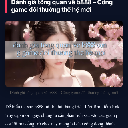
Đánh giá tổng quan về b888 – Cổng
game đổi thưởng thế hệ mới
Đánh giá tổng quan về b888 – Cổng game đổi thưởng thế hệ mới
Để hiểu tại sao b888 lại thu hút hàng triệu lượt tìm kiếm link
truy cập mỗi ngày, chúng ta cần phân tích sâu vào các giá trị
cốt lõi mà cổng trò chơi này mang lại cho cộng đồng thành